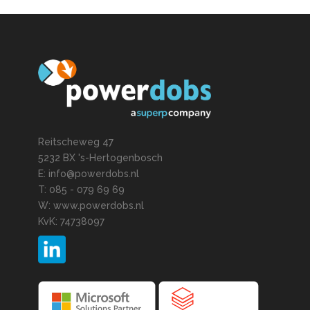
Reitscheweg 47
5232 BX 's-Hertogenbosch
E: info@powerdobs.nl
T: 085 - 079 69 69
W: www.powerdobs.nl
KvK: 74738097