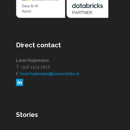
Direct contact
Leon Huijsmans
T: +316 1214 5816
E:
leon.huijsmans@powerdobs.nl
Stories