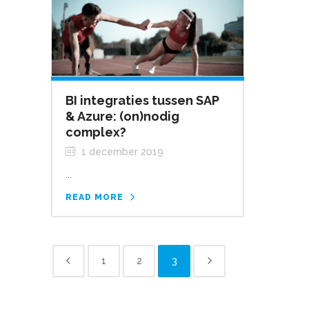
BI integraties tussen SAP
& Azure: (on)nodig
complex?
1 december 2019
...
READ MORE
1
2
3