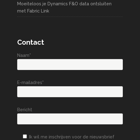
Moeiteloos je Dynamics F&O data ontsluiten
met Fabric Link
Contact
Naam*
E-mailadres*
Bericht
Ik wil me inschrijven voor de nieuwsbrief