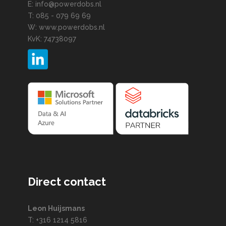
E: info@powerdobs.nl
T: 085 - 079 69 69
W: www.powerdobs.nl
KvK: 74738097
Direct contact
Leon Huijsmans
T: +316 1214 5816