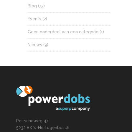
Blog
(73)
Events
(2)
Geen onderdeel van een categorie
(1)
Nieuws
(9)
Reitscheweg 47
5232 BX 's-Hertogenbosch