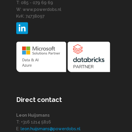
T: 085 - 079 69 69
W: www.powerdobs.nl
KvK: 74738097
Direct contact
Leon Huijsmans
T: +316 1214 5816
E:
leon.huijsmans@powerdobs.nl