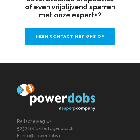
of even vrijblijvend sparren
met onze experts?
NEEM CONTACT MET ONS OP
Reitscheweg 47
5232 BX 's-Hertogenbosch
E: info@powerdobs.nl