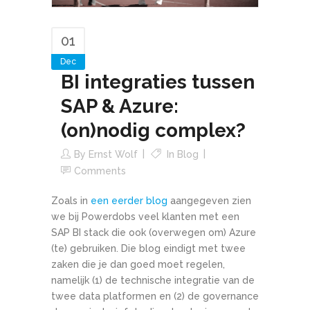
01
Dec
BI integraties tussen
SAP & Azure:
(on)nodig complex?
By
Ernst Wolf
In
Blog
Comments
Zoals in
een eerder blog
aangegeven zien
we bij Powerdobs veel klanten met een
SAP BI stack die ook (overwegen om) Azure
(te) gebruiken. Die blog eindigt met twee
zaken die je dan goed moet regelen,
namelijk (1) de technische integratie van de
twee data platformen en (2) de governance