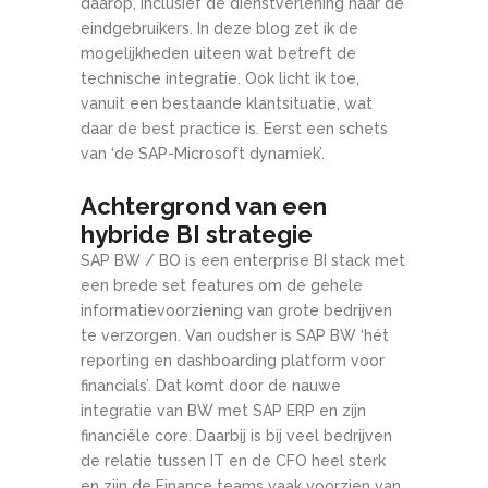
daarop, inclusief de dienstverlening naar de
eindgebruikers. In deze blog zet ik de
mogelijkheden uiteen wat betreft de
technische integratie. Ook licht ik toe,
vanuit een bestaande klantsituatie, wat
daar de best practice is. Eerst een schets
van ‘de SAP-Microsoft dynamiek’.
Achtergrond van een
hybride BI strategie
SAP BW / BO is een enterprise BI stack met
een brede set features om de gehele
informatievoorziening van grote bedrijven
te verzorgen. Van oudsher is SAP BW ‘hét
reporting en dashboarding platform voor
financials’. Dat komt door de nauwe
integratie van BW met SAP ERP en zijn
financiële core. Daarbij is bij veel bedrijven
de relatie tussen IT en de CFO heel sterk
en zijn de Finance teams vaak voorzien van