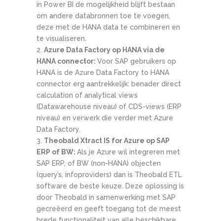
in Power BI de mogelijkheid blijft bestaan
om andere databronnen toe te voegen,
deze met de HANA data te combineren en
te visualiseren.
Azure Data Factory op HANA via de
HANA connector:
Voor SAP gebruikers op
HANA is de Azure Data Factory to HANA
connector erg aantrekkelijk: benader direct
calculation of analytical views
(Datawarehouse niveau) of CDS-views (ERP
niveau) en verwerk die verder met Azure
Data Factory.
Theobald Xtract IS for Azure op SAP
ERP of BW:
Als je Azure wil integreren met
SAP ERP, of BW (non-HANA) objecten
(query’s, infoproviders) dan is Theobald ETL
software de beste keuze. Deze oplossing is
door Theobald in samenwerking met SAP
gecreëerd en geeft toegang tot de meest
brede functionaliteit van alle beschikbare