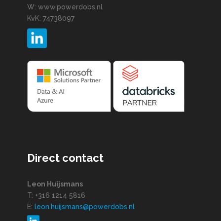
W: www.powerdobs.nl
KvK: 74738097
Direct contact
Leon Huijsmans
T: +316 1214 5816
E:
leon.huijsmans@powerdobs.nl