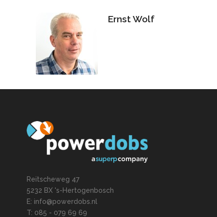
Ernst Wolf
Reitscheweg 47
5232 BX 's-Hertogenbosch
E: info@powerdobs.nl
T: 085 - 079 69 69