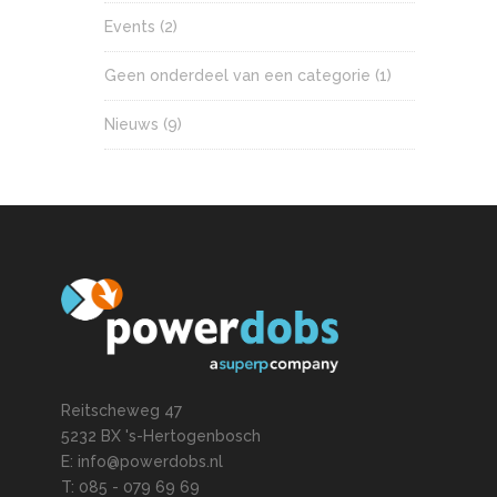
Events
(2)
Geen onderdeel van een categorie
(1)
Nieuws
(9)
Reitscheweg 47
5232 BX 's-Hertogenbosch
E: info@powerdobs.nl
T: 085 - 079 69 69