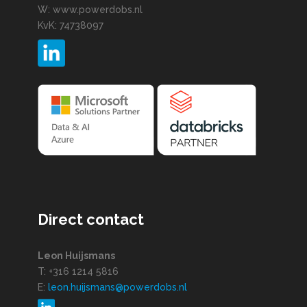
W: www.powerdobs.nl
KvK: 74738097
Direct contact
Leon Huijsmans
T: +316 1214 5816
E:
leon.huijsmans@powerdobs.nl