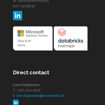
W: www.powerdobs.nl
KvK: 74738097
Direct contact
Leon Huijsmans
T: +316 1214 5816
E:
leon.huijsmans@powerdobs.nl