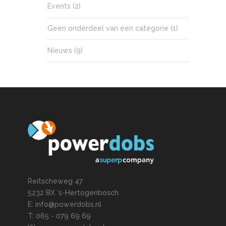
Events
(2)
Geen onderdeel van een categorie
(1)
Nieuws
(9)
Reitscheweg 47
5232 BX 's-Hertogenbosch
E: info@powerdobs.nl
T: 085 - 079 69 69