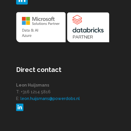
Direct contact
Leon Huijsmans
T: +316 1214 5816
E:
leon.huijsmans@powerdobs.nl