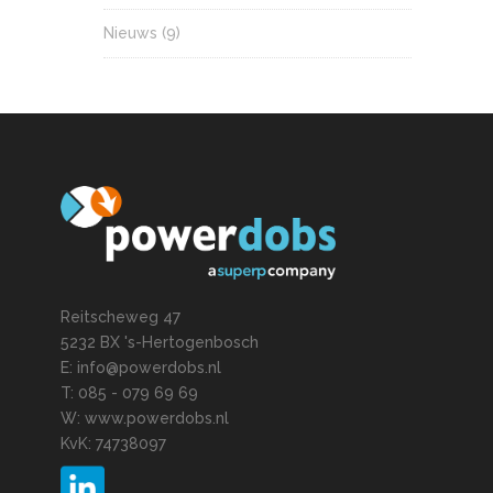
Nieuws
(9)
Reitscheweg 47
5232 BX 's-Hertogenbosch
E: info@powerdobs.nl
T: 085 - 079 69 69
W: www.powerdobs.nl
KvK: 74738097