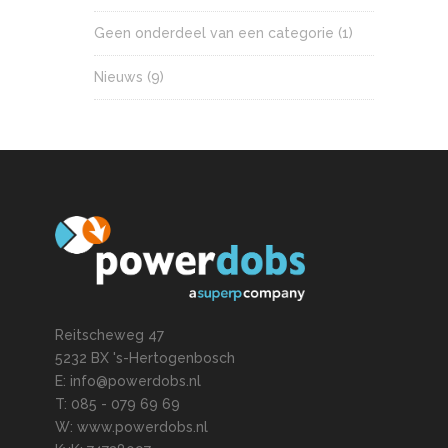
Geen onderdeel van een categorie
(1)
Nieuws
(9)
Reitscheweg 47
5232 BX 's-Hertogenbosch
E: info@powerdobs.nl
T: 085 - 079 69 69
W: www.powerdobs.nl