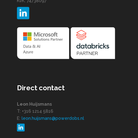
KvK: 74738097
Direct contact
Leon Huijsmans
T: +316 1214 5816
E:
leon.huijsmans@powerdobs.nl