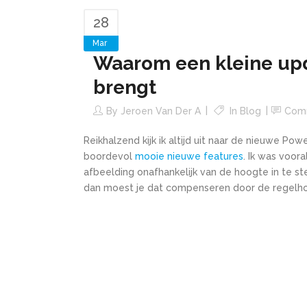
28
Mar
Waarom een kleine upd
brengt
By
Jeroen Van Der A
In
Blog
Com
Reikhalzend kijk ik altijd uit naar de nieuwe Po
boordevol
mooie nieuwe features
. Ik was voor
afbeelding onafhankelijk van de hoogte in te st
dan moest je dat compenseren door de regelhoog