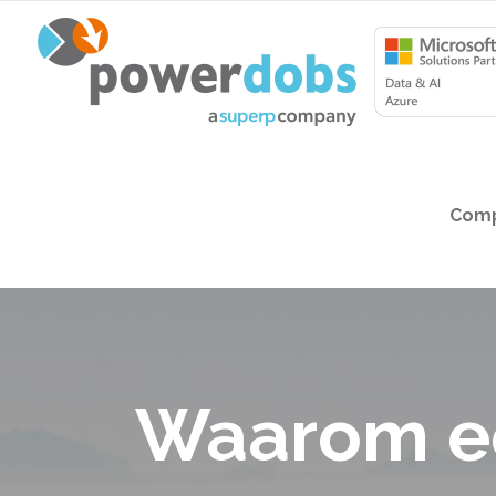
Comp
Waarom ee