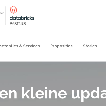
etenties & Services
Proposities
Stories
n kleine upda