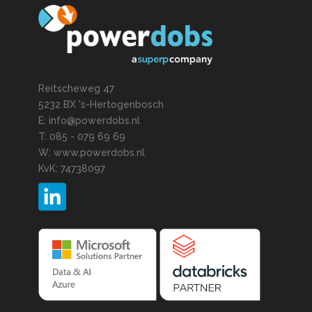
Reitscheweg 47
5232 BX 's-Hertogenbosch
E: info@powerdobs.nl
T: 085 - 079 69 69
W: www.powerdobs.nl
KvK: 74738097