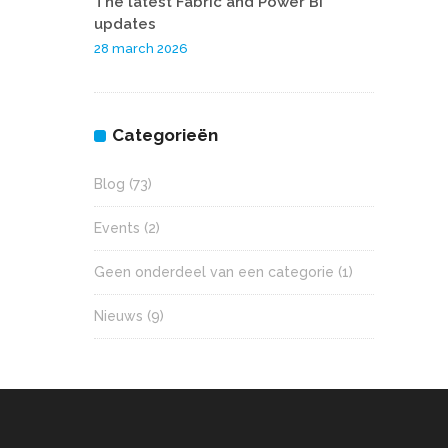
The latest Fabric and Power BI
updates
28 march 2026
Categorieën
Blog
(73)
Events
(2)
Geen onderdeel van een categorie
(1)
Nieuws
(9)