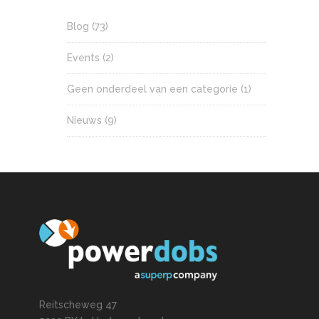
Blog
(73)
Events
(2)
Geen onderdeel van een categorie
(1)
Nieuws
(9)
Reitscheweg 47