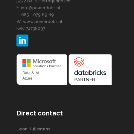
5232 BX 's-Hertogenbosch
E: info@powerdobs.nl
T: 085 - 079 69 69
W: www.powerdobs.nl
KvK: 74738097
Direct contact
Leon Huijsmans