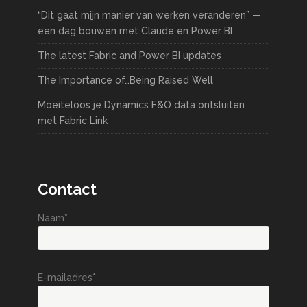
“Dit gaat mijn manier van werken veranderen” —
een dag bouwen met Claude en Power BI
The latest Fabric and Power BI updates
The Importance of…Being Raised Well
Moeiteloos je Dynamics F&O data ontsluiten
met Fabric Link
Contact
Naam*
E-mailadres*