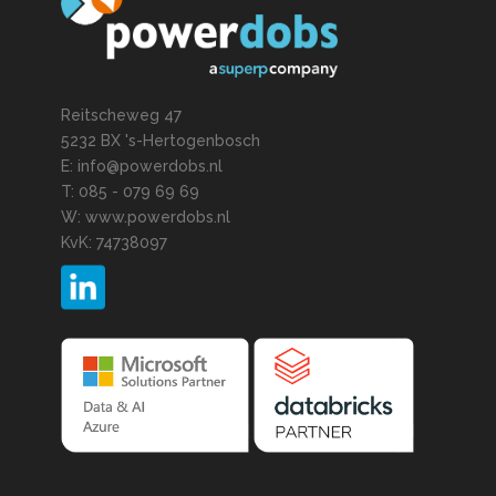
Reitscheweg 47
5232 BX 's-Hertogenbosch
E: info@powerdobs.nl
T: 085 - 079 69 69
W: www.powerdobs.nl
KvK: 74738097