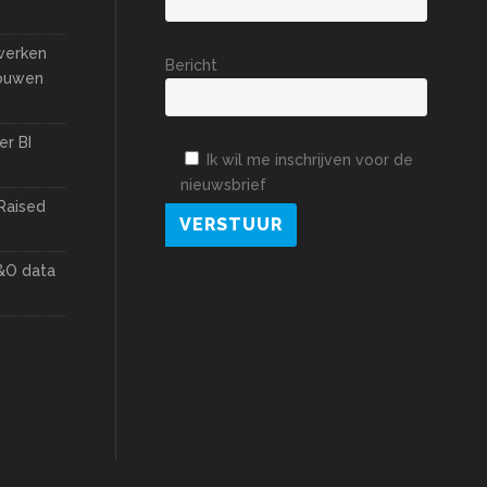
 werken
Bericht
bouwen
er BI
Ik wil me inschrijven voor de
nieuwsbrief
Raised
&O data