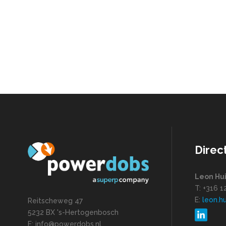
Direc
Leon Hu
T: +316 
E:
leon.h
Reitscheweg 47
5232 BX 's-Hertogenbosch
E: info@powerdobs.nl