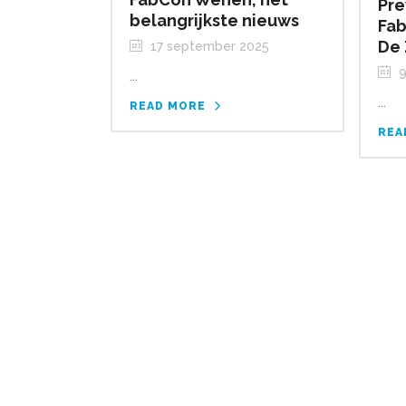
Pre
belangrijkste nieuws
Fab
De 
17 september 2025
9
...
...
READ MORE
REA