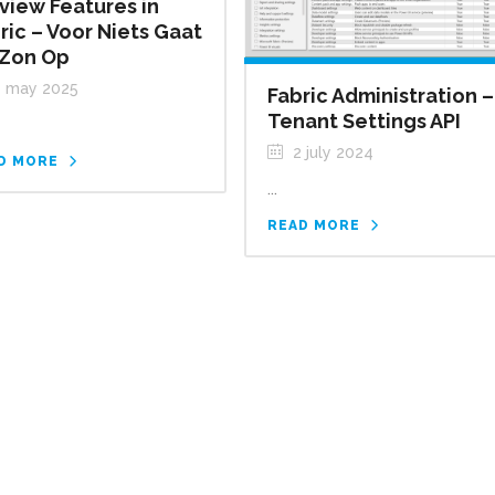
view Features in
ric – Voor Niets Gaat
Zon Op
 may 2025
Fabric Administration –
Tenant Settings API
2 july 2024
D MORE
...
READ MORE