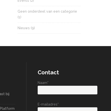
Events
(2)
Geen onderdeel van een categorie
(1)
Nieuws
(9)
Contact
Naam*
st bij
E-mailadres*
 Platform