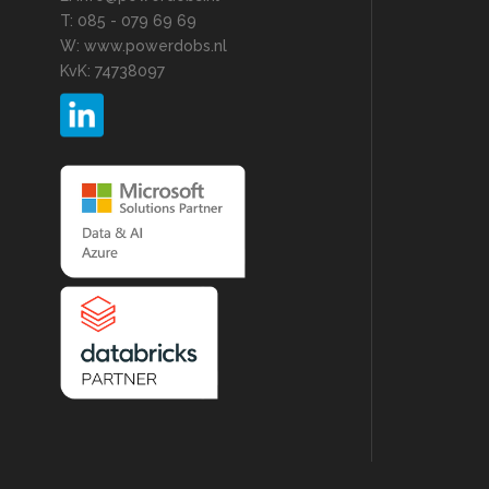
T: 085 - 079 69 69
W: www.powerdobs.nl
KvK: 74738097