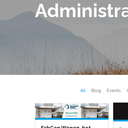
Administr
All
Blog
Events
FabCon Wenen, het