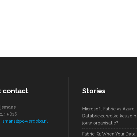
t contact
Stories
ijsmans
Microsoft Fabric vs Azure
1214 5816
Databricks: welke keuze pa
uijsmans@powerdobs.nl
jouw organisatie?
Fabric IQ: When Your Data