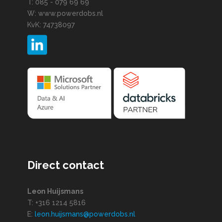
T: 085 - 079 69 69
W: www.powerdobs.nl
KvK: 74738097
Direct contact
Leon Huijsmans
T: +316 1214 5816
E:
leon.huijsmans@powerdobs.nl