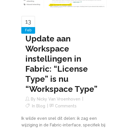
13
Feb
Update aan
Workspace
instellingen in
Fabric: “License
Type” is nu
“Workspace Type”
By
Nicky Van Vroenhoven
In
Blog
Comments
Ik wilde even snel dit delen: ik zag een
wijziging in de Fabric-interface, specifiek bij