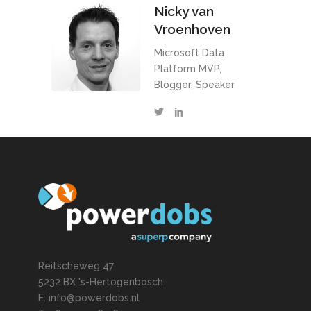
Nicky van
Vroenhoven
Microsoft Data
Platform MVP,
Blogger, Speaker
Reitscheweg 47
5232 BX 's-Hertogenbosch
E: info@powerdobs.nl