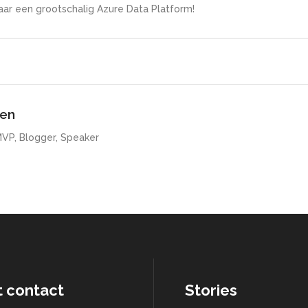
ar een grootschalig Azure Data Platform!
ven
MVP, Blogger, Speaker
t contact
Stories