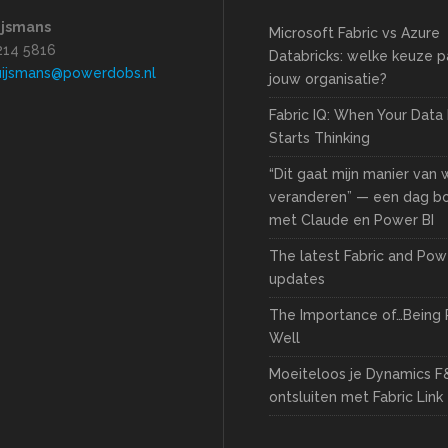
ijsmans
Microsoft Fabric vs Azure
1214 5816
Databricks: welke keuze pa
uijsmans@powerdobs.nl
jouw organisatie?
Fabric IQ: When Your Data
Starts Thinking
“Dit gaat mijn manier van
veranderen” — een dag 
met Claude en Power BI
The latest Fabric and Pow
updates
The Importance of…Being 
Well
Moeiteloos je Dynamics F
ontsluiten met Fabric Link