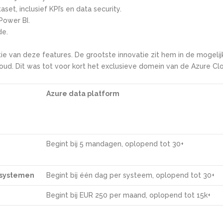
et, inclusief KPI’s en data security.
Power BI.
de.
e van deze features. De grootste innovatie zit hem in de mogeli
loud. Dit was tot voor kort het exclusieve domein van de Azure C
Azure data platform
Begint bij 5 mandagen, oplopend tot 30+
onsystemen
Begint bij één dag per systeem, oplopend tot 30+
Begint bij EUR 250 per maand, oplopend tot 15k+