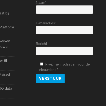
Naam*
st bij
E-mailadres*
 Platform
 werken
Bericht
bouwen
er BI
Ik wil me inschrijven voor de
nieuwsbrief
Raised
&O data