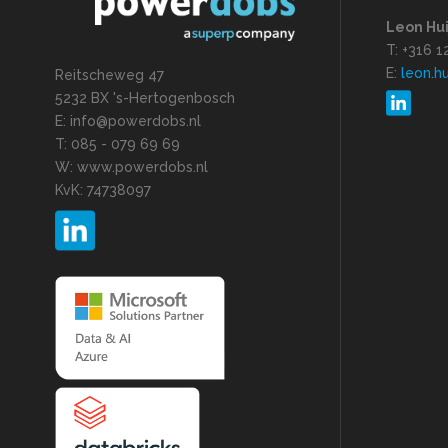
Leon Hu
T: +316 
E:
leon.h
Reitscheweg 47
5232 BX 's-Hertogenbosch
E: info@powerdobs.nl
T: 085 - 079 69 69
W: www.powerdobs.nl
KvK: 74738097