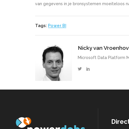
van gegevens in je bronsystemen moeiteloos na
Tags:
Power BI
Nicky van Vroenho
Microsoft Data Platform 
Direc