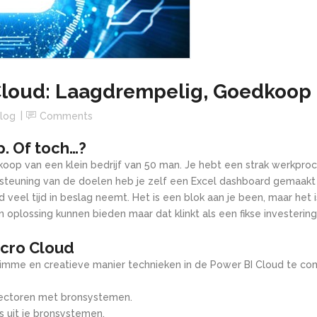
loud: Laagdrempelig, Goedkoop 
log
Comments
p. Of toch…?
inkoop van een klein bedrijf van 50 man. Je hebt een strak werkpr
teuning van de doelen heb je zelf een Excel dashboard gemaakt om
rd veel tijd in beslag neemt. Het is een blok aan je been, maar he
 oplossing kunnen bieden maar dat klinkt als een fikse investering
icro Cloud
 slimme en creatieve manier technieken in de Power BI Cloud te 
nectoren met bronsystemen.
 uit je bronsystemen.