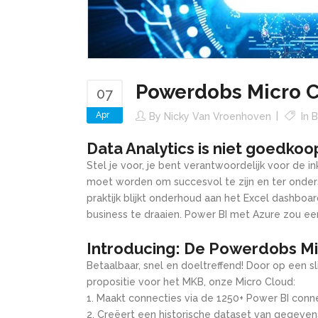
Powerdobs Micro C
07
Apr
By
Nicky Van Vroenhoven
In
B
Data Analytics is niet goedkoo
Stel je voor, je bent verantwoordelijk voor de 
moet worden om succesvol te zijn en ter onders
praktijk blijkt onderhoud aan het Excel dashboa
business te draaien. Power BI met Azure zou een
Introducing: De Powerdobs M
Betaalbaar, snel en doeltreffend! Door op een
propositie voor het MKB, onze Micro Cloud:
Maakt connecties via de 1250+ Power BI con
Creëert een historische dataset van gegevens