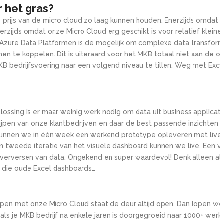
r het gras?
e prijs van de micro cloud zo laag kunnen houden. Enerzijds omd
erzijds omdat onze Micro Cloud erg geschikt is voor relatief klei
e Azure Data Platformen is de mogelijk om complexe data transform
en te koppelen. Dit is uiteraard voor het MKB totaal niet aan de 
 bedrijfsvoering naar een volgend niveau te tillen. Weg met Excel
ossing is er maar weinig werk nodig om data uit business applica
ijpen van onze klantbedrijven en daar de best passende inzichten 
) kunnen we in één week een werkend prototype opleveren met liv
 tweede iteratie van het visuele dashboard kunnen we live. Een 
verversen van data. Ongekend en super waardevol! Denk alleen al 
 die oude Excel dashboards…
en met onze Micro Cloud staat de deur altijd open. Dan lopen we
als je MKB bedrijf na enkele jaren is doorgegroeid naar 1000+ we