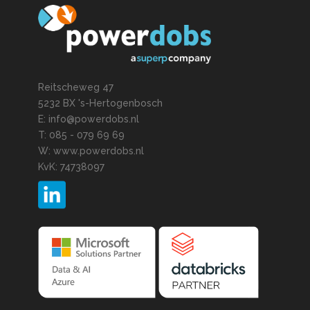
Reitscheweg 47
5232 BX 's-Hertogenbosch
E: info@powerdobs.nl
T: 085 - 079 69 69
W: www.powerdobs.nl
KvK: 74738097