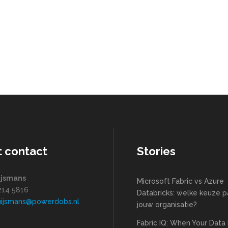
t contact
Stories
ijsmans
Microsoft Fabric vs Azure
1214 5816
Databricks: welke keuze pa
uijsmans@powerdobs.nl
jouw organisatie?
Fabric IQ: When Your Data