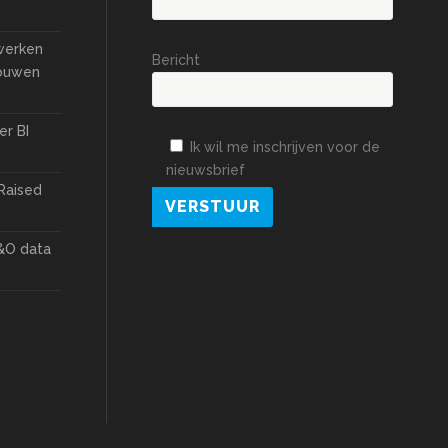
 werken
Bericht
bouwen
er BI
Ik wil me inschrijven voor de
nieuwsbrief
Raised
&O data