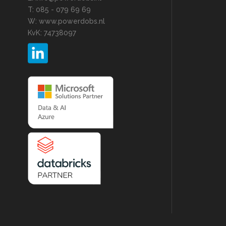
T: 085 - 079 69 69
W: www.powerdobs.nl
KvK: 74738097