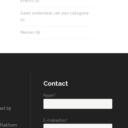
Events
(2)
Geen onderdeel van een categorie
(1)
Nieuws
(9)
Contact
Naam*
st bij
E-mailadres*
 Platform