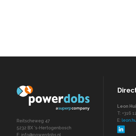
Direc
Leon Hu
T: +316 
E:
leon.h
Reitscheweg 47
5232 BX 's-Hertogenbosch
E: info@powerdobs.nl