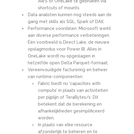
AWS of OneLake te gebruiken via
shortcuts of mounts.
Data analisten kunnen nog steeds aan de
gang met skills als SQL, Spark of DAX.
Performance voordelen: Microsoft werkt
aan diverse performance verbeteringen.
Één voorbeeld is Direct Lake, de nieuwe
opslagmodus voor Power BI. Alles in
OneLake wordt nu opgeslagen in
hetzelfde open Delta Parquet-formaat.
Vereenvoudigde facturering en beheer
van runtime-componenten:
Fabric biedt nu ‘capacities with
compute’ in plaats van activiteiten
per pijplijn of TeraBytes/s. Dit
betekent dat de berekening en
afhankelijkheden gesimplificeerd
worden.
In plaats van elke resource
afzonderlijk te beheren en te