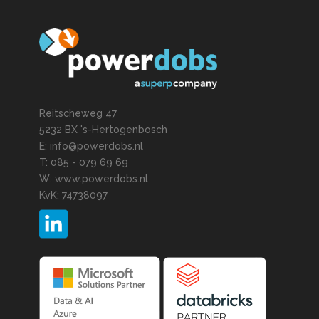
Reitscheweg 47
5232 BX 's-Hertogenbosch
E: info@powerdobs.nl
T: 085 - 079 69 69
W: www.powerdobs.nl
KvK: 74738097