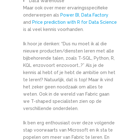
Data Warehouse
Maar ook over meer ervaringsspecifieke
onderwerpen als
Power BI
,
Data Factory
and
Price prediction with R for Data Science
is al veel kennis voorhanden.
Ik hoor je denken: “Dus nu moet ik al die
nieuwe producten/diensten leren met alle
bijbehorende talen, zoals T-SQL, Python, R,
KQL enzovoort enzovoort…?” Als je de
kennis al hebt of je hebt de ambitie om het
te leren!? Natuurlijk, dat is top! Maar ik vind
het zeker geen noodzaak om alles te
weten. Ook in de wereld van Fabric gaan
we T-shaped specialisten zien op de
verschillende onderdelen.
Ik ben erg enthousiast over deze volgende
stap voorwaarts van Microsoft en ik sta te
popelen om meer van Fabric te leren. En