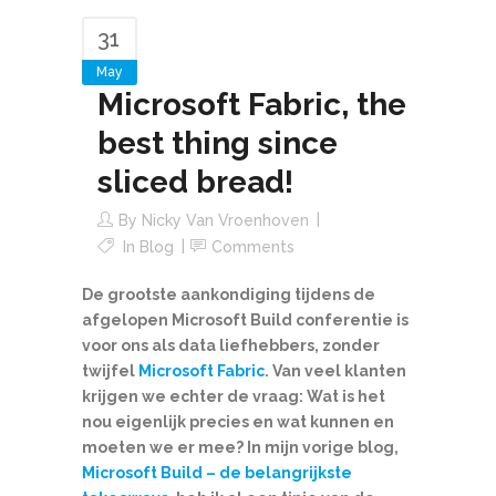
31
May
Microsoft Fabric, the
best thing since
sliced bread!
By
Nicky Van Vroenhoven
In
Blog
Comments
De grootste aankondiging tijdens de
afgelopen Microsoft Build conferentie is
voor ons als data liefhebbers, zonder
twijfel
Microsoft Fabric
. Van veel klanten
krijgen we echter de vraag: Wat is het
nou eigenlijk precies en wat kunnen en
moeten we er mee? In mijn vorige blog,
Microsoft Build – de belangrijkste